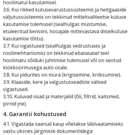
hoolimatul kasutamisel.
3.6. Kui rikked kütusevarustussüsteemis ja heitgaaside
väljutussüsteemis on tekkinud mittekvaliteetse kütuse
kasutamise tulemusel (sealhulgas mustumise,
etüleeritud bensiini, hooajale mittevastava diiselkütuse
kasutamise tõttu).
3.7. Kui vigastused (sealhulgas vedrustuses ja
roolimehhanismis) on tekkinud ebatasasel teel
hoolimatu sõiduki juhtimise tulemusel või on seotud
löökkoormusega auto osale.
3.8. Kui pidurites on müra (krigisemine, kriiksumine).
3.9. Klaaside, kere ja valgustusseadiste välised
vigastused.
3.10. Kuluvad osad ja materjalid (õli, filtrid, kaitsmed,
pirnid jne).
4. Garantii kohustused
4.1. Vigastada saanud kaup võetakse läbivaatamiseks
vastu üksnes järgmiste dokumentidega: