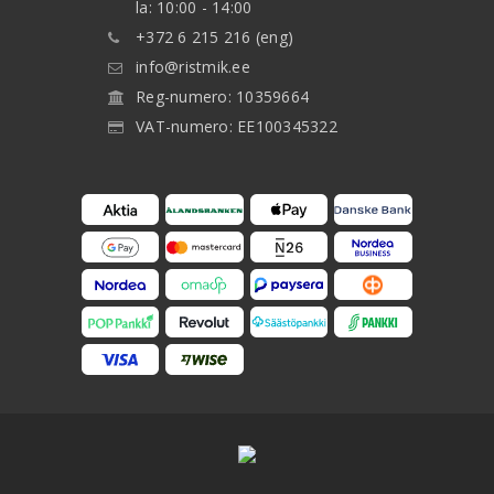
la: 10:00 - 14:00
+372 6 215 216 (eng)
info@ristmik.ee
Reg-numero: 10359664
VAT-numero: EE100345322