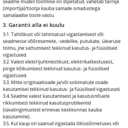
seadme mudeli tootmise on lõpetatud, vahetab tarnija
(importija)/tootja kauba samade omadustega
samalaadse toote vastu.
3. Garantii alla ei kuulu
3.1. Tahtlikust või tahtmatust vigastamisest või
seadmesse võõresemete, -vedelike, putukate, ülearuse
tolmu, jne sattumisest tekkinud kasutus- ja füüsilised
vigastused.
3.2. Valest elektrijuhtmestikust, elektrikatkestusest,
pinge kõikumisest tekkinud kasutus- ja füüsilised
vigastused.
3.3. Mitte originaalosade ja/või sobimatute osade
kasutamisel tekkinud kasutus- ja füüsilised vigastused.
3.4. Seadme valest kasutamisest ja kasutusnõuete
rikkumisest tekkinud kasutusprobleemid
(tavatingimustest erinevas keskkonnas kauba
kasutamine).
3.5. Kui kaup on saanud vigastada liiklusõnnetuses või