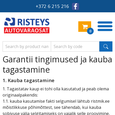
+372 6 215 216
0
Garantii tingimused ja kauba
tagastamine
1. Kauba tagastamine
1. Tagastatav kaup ei tohi olla kasutatud ja peab olema
originaalpakendis:
1.1. kauba kasutamise fakti selgumisel lähtub ristmik.ee
mõistlikkuse põhimõttest, see tähendab, kui kauba
sobivuse välja selgitamiseks on vajalik selle proovimine,