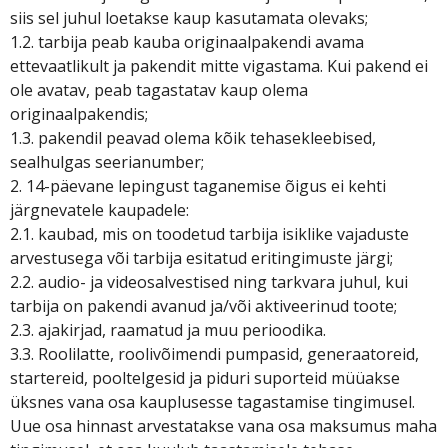
siis sel juhul loetakse kaup kasutamata olevaks;
1.2. tarbija peab kauba originaalpakendi avama
ettevaatlikult ja pakendit mitte vigastama. Kui pakend ei
ole avatav, peab tagastatav kaup olema
originaalpakendis;
1.3. pakendil peavad olema kõik tehasekleebised,
sealhulgas seerianumber;
2. 14-päevane lepingust taganemise õigus ei kehti
järgnevatele kaupadele:
2.1. kaubad, mis on toodetud tarbija isiklike vajaduste
arvestusega või tarbija esitatud eritingimuste järgi;
2.2. audio- ja videosalvestised ning tarkvara juhul, kui
tarbija on pakendi avanud ja/või aktiveerinud toote;
2.3. ajakirjad, raamatud ja muu perioodika.
3.3. Roolilatte, roolivõimendi pumpasid, generaatoreid,
startereid, pooltelgesid ja piduri suporteid müüakse
üksnes vana osa kauplusesse tagastamise tingimusel.
Uue osa hinnast arvestatakse vana osa maksumus maha