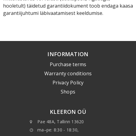
hooletult) täidetud garantiidokument toob endaga kaasa
garantiijuhtumi läbivaatamisest keeldumise.
INFORMATION
Purchase terms
Warranty conditions
Privacy Policy
Shops
KLEERON OÜ
Pae 48A, Tallinn 13620
ma–pe: 8:30 - 18:30,