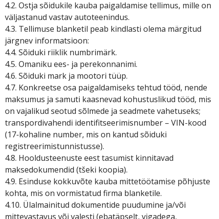
4.2. Ostja sõidukile kauba paigaldamise tellimus, mille on
väljastanud vastav autoteenindus.
4.3. Tellimuse blanketil peab kindlasti olema märgitud
järgnev informatsioon:
4.4. Sõiduki riiklik numbrimärk.
4.5. Omaniku ees- ja perekonnanimi.
4.6. Sõiduki mark ja mootori tüüp.
4.7. Konkreetse osa paigaldamiseks tehtud tööd, nende
maksumus ja samuti kaasnevad kohustuslikud tööd, mis
on vajalikud seotud sõlmede ja seadmete vahetuseks;
transpordivahendi identifitseerimisnumber – VIN-kood
(17-kohaline number, mis on kantud sõiduki
registreerimistunnistusse).
4.8. Hooldusteenuste eest tasumist kinnitavad
maksedokumendid (tšeki koopia).
4.9. Esinduse kokkuvõte kauba mittetöötamise põhjuste
kohta, mis on vormistatud firma blanketile.
4.10. Ülalmainitud dokumentide puudumine ja/või
mittevastavus või valesti (ebatäpselt, vigadega,