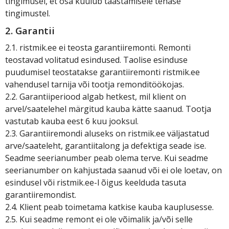
tingimusel, et osa kuulub taastamisele tehase
tingimustel.
2. Garantii
2.1. ristmik.ee ei teosta garantiiremonti. Remonti
teostavad volitatud esindused. Taolise esinduse
puudumisel teostatakse garantiiremonti ristmik.ee
vahendusel tarnija või tootja remonditöökojas.
2.2. Garantiiperiood algab hetkest, mil klient on
arvel/saatelehel märgitud kauba kätte saanud. Tootja
vastutab kauba eest 6 kuu jooksul.
2.3. Garantiiremondi aluseks on ristmik.ee väljastatud
arve/saateleht, garantiitalong ja defektiga seade ise.
Seadme seerianumber peab olema terve. Kui seadme
seerianumber on kahjustada saanud või ei ole loetav, on
esindusel või ristmik.ee-l õigus keelduda tasuta
garantiiremondist.
2.4. Klient peab toimetama katkise kauba kauplusesse.
2.5. Kui seadme remont ei ole võimalik ja/või selle