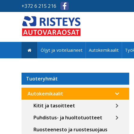
+372 6 215 216
Öljyt ja voiteluaineet
Autokemikaalit
Työk
Tuoteryhmät
Autokemikaalit
Kitit ja tasoitteet
Puhdistus- ja huoltotuotteet
Ruosteenesto ja ruostesuojaus