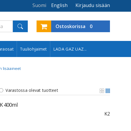
Suomi
English
Kirjaudu sisään
Ostoskorissa
0
araosat
Tuuliohjaimet
LADA GAZ UAZ...
 lisäaineet
Varastossa olevat tuotteet
K 400ml
K2