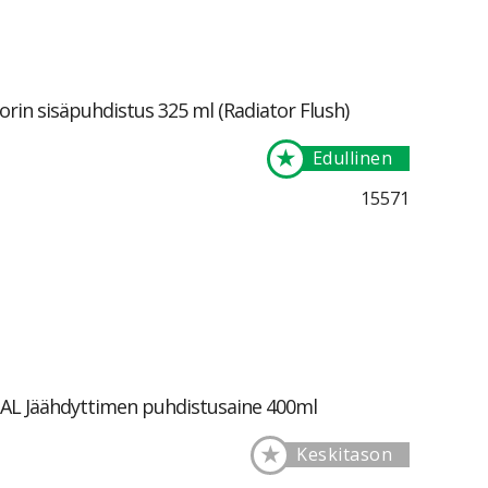
in sisäpuhdistus 325 ml (Radiator Flush)
★
Edullinen
15571
L Jäähdyttimen puhdistusaine 400ml
★
Keskitason