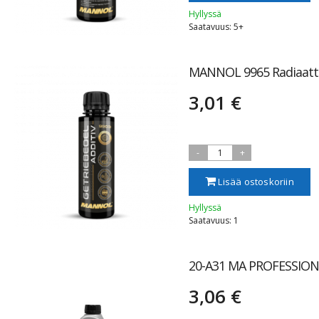
Hyllyssä
Saatavuus: 5+
MANNOL 9965 Radiaattor
3,01 €
-
1
+
Lisää ostoskoriin
Hyllyssä
Saatavuus: 1
20-A31 MA PROFESSIONA
3,06 €