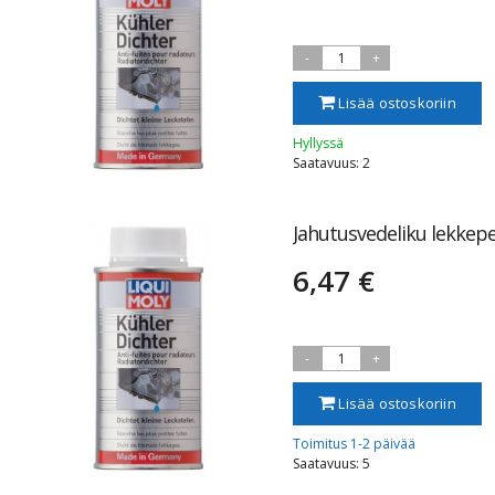
-
1
+
Lisää ostoskoriin
Hyllyssä
Saatavuus: 2
Jahutusvedeliku lekke
6,47 €
-
1
+
Lisää ostoskoriin
Toimitus 1-2 päivää
Saatavuus: 5