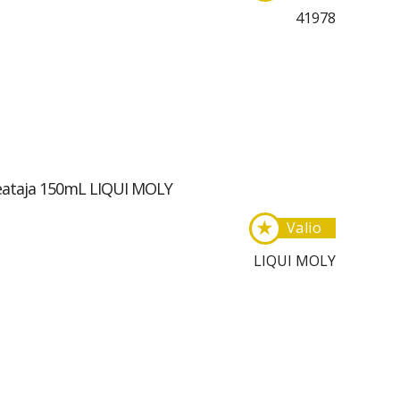
41978
peataja 150mL LIQUI MOLY
★
Valio
LIQUI MOLY