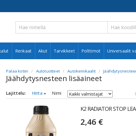
alut
Renkaat
Akut
Tarvikkeet
Polttimot
Universaalit v
Palaa kotiin
Autotuotteet
Autokemikaalit
Jäähdytysnesteen
Jäähdytysnesteen lisäaineet
Lajittelu:
Hinta
Nimi
K2 RADIATOR STOP LEA
2,46 €