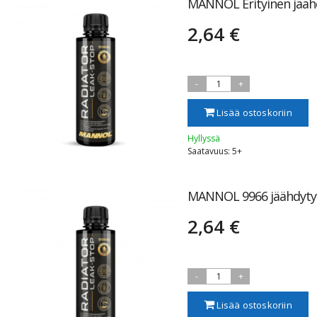
MANNOL Erityinen jääh
2,64 €
-
1
+
Lisää ostoskoriin
Hyllyssä
Saatavuus: 5+
MANNOL 9966 jäähdytysj
2,64 €
-
1
+
Lisää ostoskoriin