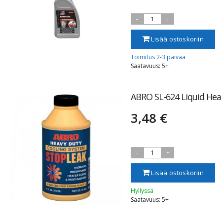
-
1
+
Lisää ostoskoriin
Toimitus 2-3 päivää
Saatavuus: 5+
ABRO SL-624 Liquid Hea
3,48 €
-
1
+
Lisää ostoskoriin
Hyllyssä
Saatavuus: 5+