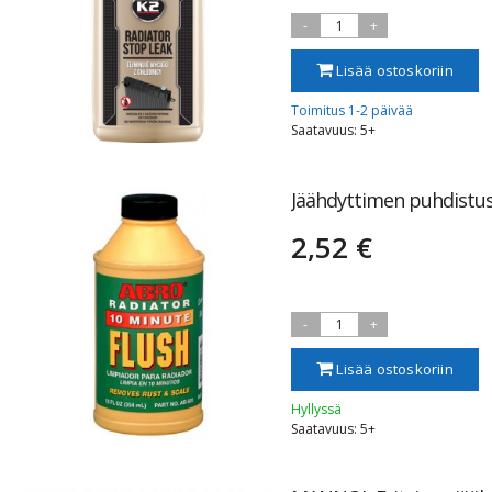
-
1
+
Lisää ostoskoriin
Toimitus 1-2 päivää
Saatavuus: 5+
Jäähdyttimen puhdistu
2,52 €
-
1
+
Lisää ostoskoriin
Hyllyssä
Saatavuus: 5+