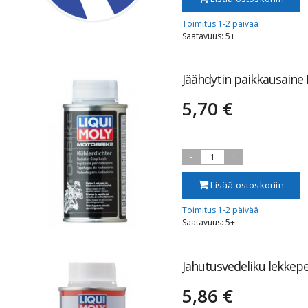
Toimitus 1-2 päivää
Saatavuus: 5+
Jäähdytin paikkausaine
5,70 €
-
1
+
Lisää ostoskoriin
Toimitus 1-2 päivää
Saatavuus: 5+
Jahutusvedeliku lekkep
5,86 €