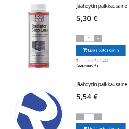
Jäähdytin paikkausaine
5,30 €
-
1
+
Lisää ostoskoriin
Toimitus 1-2 päivää
Saatavuus: 5+
Jäähdytin paikkausaine
5,54 €
-
1
+
Lisää ostoskoriin