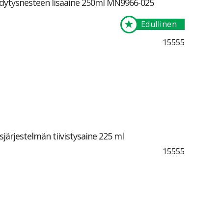
dytysnesteen lisäaine 250ml MN9966-025
★
Edullinen
15555
ärjestelmän tiivistysaine 225 ml
15555