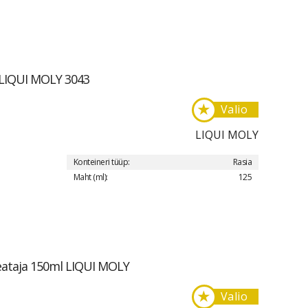
 LIQUI MOLY 3043
★
Valio
LIQUI MOLY
Konteineri tüüp:
Rasia
Maht (ml):
125
eataja 150ml LIQUI MOLY
★
Valio